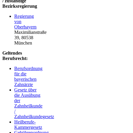
/ zuständige
Bezirksregierung
Regierung
von
Oberbayern
Maximilianstraße
39, 80538
München
Geltendes
Berufsrecht:
Berufsordnung
für die
bayerischen
Zahnärzte
Gesetz über
die Ausübung
der
Zahnheilkunde
/
Zahnheilkundegesetz
Heilberufe-
Kammergesetz
Gebührenordnung